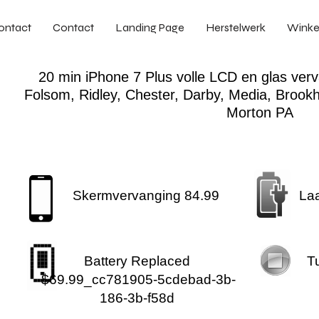
ontact
Contact
Landing Page
Herstelwerk
Winke
20 min iPhone 7 Plus volle LCD en glas verv
Folsom, Ridley, Chester, Darby, Media, Brookh
Morton PA
Skermvervanging 84.99
La
Battery Replaced
T
$69.99_cc781905-5cdebad-3b-
186-3b-f58d