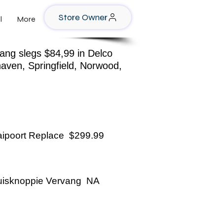
Store Owner
l
More
ang slegs $84,99 in Delco
aven, Springfield, Norwood,
aipoort Replace $299.99
uisknoppie Vervang NA