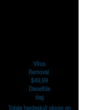
Virus
Removal
$49,99
Dieselfde
dag
Totale hardeskyf skoon en