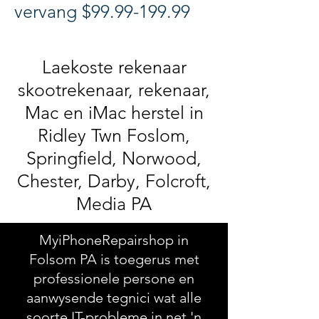
vervang $99.99-199.99
Laekoste rekenaar
skootrekenaar, rekenaar,
Mac en iMac herstel in
Ridley Twn Foslom,
Springfield, Norwood,
Chester, Darby, Folcroft,
Media PA
MyiPhoneRepairshop in
Folsom PA is toegerus met
professionele persone en
aanwysende tegnici wat alle
soorte IT-probleme in net 'n