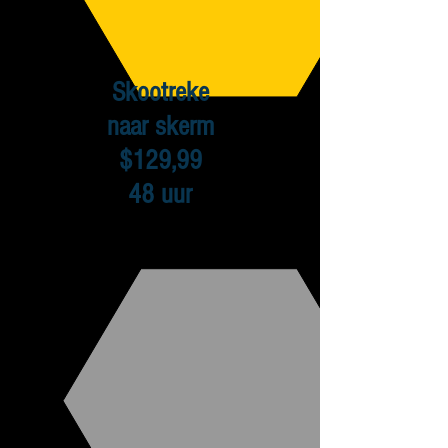
Skootreke
naar skerm
$129,99
48 uur