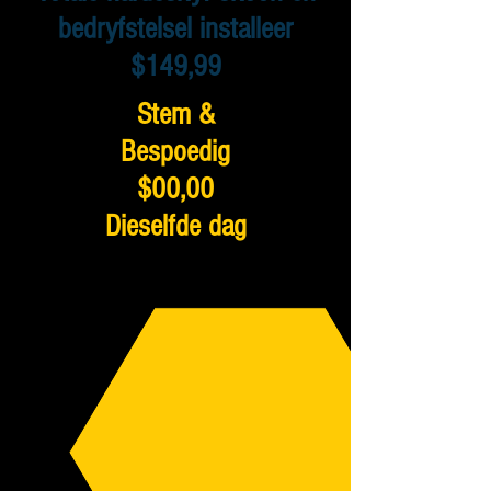
bedryfstelsel installeer
$149,99
Stem &
Bespoedig
$00,00
Dieselfde dag