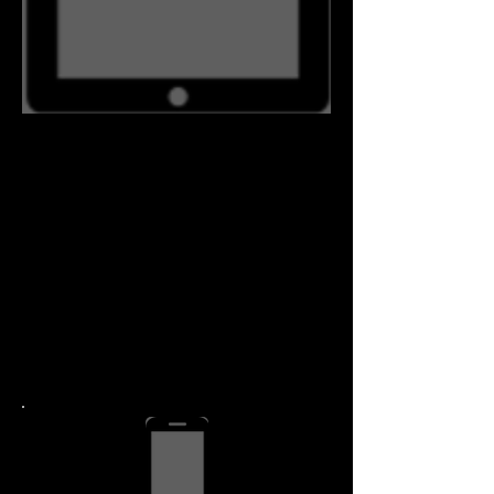
বিস্তারিত মূল্য
iPad ২য় প্রজন্মের মেরামত
1.267.342.0292
নম্বরে কল
করুন
আপনার যদি একাধিক ডিভাইস
থাকে তবে আপনি ছাড়ের জন্য
যোগ্য হতে পারেন।