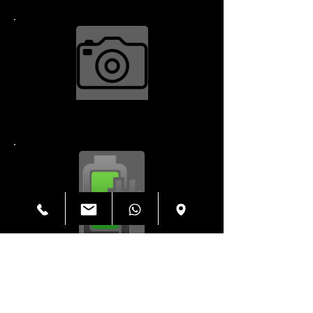
ক্যামেরা মেরামত $34.99
চার্জিং পোর্ট $79.99
হাউজিং $199.99