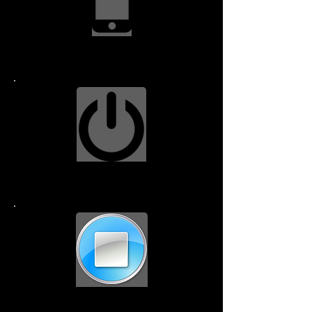
স্ক্রিন প্রতিস্থাপন $114.99
পাওয়ার বোতাম $79.99
হোম বোতাম $49.99