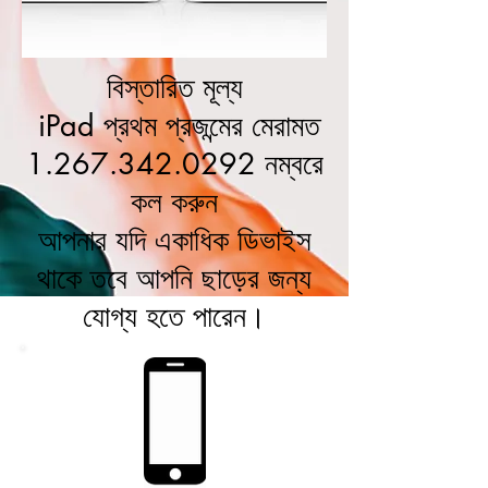
বিস্তারিত মূল্য
iPad প্রথম প্রজন্মের মেরামত
1.267.342.0292
নম্বরে
কল করুন
আপনার যদি একাধিক ডিভাইস
থাকে তবে আপনি ছাড়ের জন্য
যোগ্য হতে পারেন।