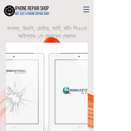
ফলসম, রিডলি, চেস্টার, ডার্বি, মর্টন পিএ-তে
আইপ্যাড ১ম জেনারেল মেরামত