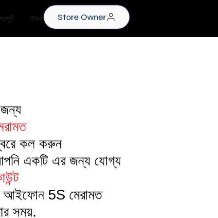
Store Owner
য়সূচী
টেকব্লগ
র জন্য
রামত
বরে কল করুন
পনি একটি এর জন্য যোগ্য
াউন্ট
 আইফোন 5S মেরামত
ার সময়.