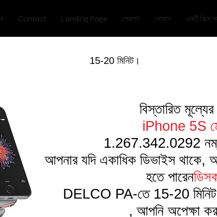
t
Contact
Landing Page
মেরামত
দোকান
একটি ফিক্স সম
15-20 মিনিট।
বিস্তারিত মূল্যে
iPhone 5S মে
1.267.342.0292 নম্
আপনার যদি একাধিক ডিভাইস থাকে, আ
হতে পারেন
ডিসক
DELCO PA-তে 15-20 মিনিট
, আপনি অপেক্ষা কর