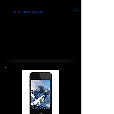
রিডলি পার্ক পিএ-তে সমস্ত
আইফোন এবং স্মার্ট ফোনের
মেরামত