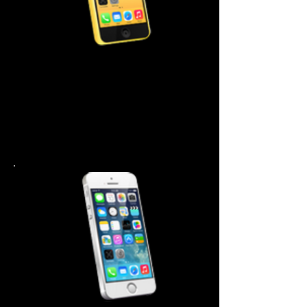
iPhone 5C মেরামতের খরচ
স্ক্রীন মেরামত $99.99
পাওয়ার বোতাম $ 44.99
হোম বোতাম $ 44.99
ব্যাটারি $ 44.99
ব্যাক কভার 44.99