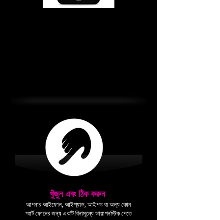
iPhone 4-4S মেরামতের খরচ
স্ক্রীন মেরামত $74.99
পাওয়ার বাটম $34.99
হোম বোতাম $24.99
ব্যাটারি $24.99
ব্যাক কভার 24.99
খুঁজুন এবং ঠিক করুন
আপনার আইফোন, আইপ্যাড, আইপড বা অন্য কোন
স্মার্ট ফোনের জন্য একটি বিনামূল্যে ডায়াগনস্টিক পেতে