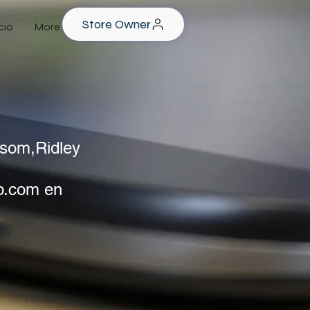
Store Owner
cio
More
lsom,Ridley
p.com en