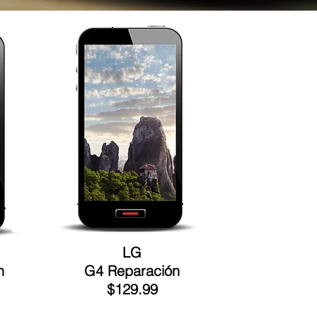
LG
n
G4 Reparación
$129.99