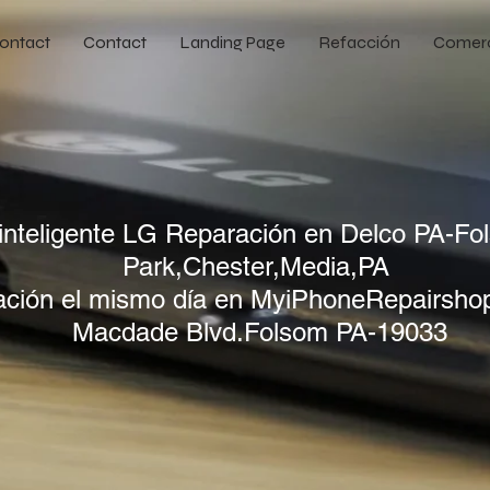
ontact
Contact
Landing Page
Refacción
Comer
 inteligente LG Reparación en Delco PA-Fo
Park,Chester,Media,PA
ción el mismo día en MyiPhoneRepairsho
Macdade Blvd.Folsom PA-19033