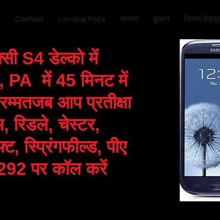
Contact
Landing Page
मरम्मत
दुकान
फिक्स शेड्यूल
ेक्सी S4
डेल्को में
PA में 45 मिनट में
रम्मत
जब आप प्रतीक्षा
, रिडले, चेस्टर,
ट, स्प्रिंगफील्ड, पीए
92 पर कॉल करें
 आवश्यकता है? सोच रहे हैं कि फोल्सम रिडले पार्क चेस्टर पीए में गैलेक्सी एस3 रिपे