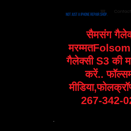
घर
Contact
सैमसंग गैल
मरम्मत
Folsom, 
गैलेक्सी S3 की म
करें..
फॉल्सम
मीडिया,
फोलक्रॉफ्
267-342-02
अपने सैमसंग गैलेक्सी S3 स्क्रीन की मरम्मत की