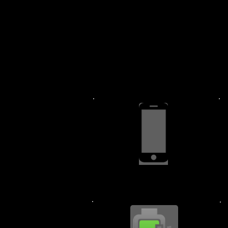
PA पर MyiPhoneRepair Shop आपके पास मौज
हम रिडले पार्क, फोल्सम, डार्बी और चेस्टर, पीए 
OS और सॉफ़्टवेयर स्थापना पर तकनीकी सहायता क
फोल्सम, डार्बी और चेस्टर, पीए में सैमसंग गैलेक
267-
स्क्रीन रिप्लेसमेंट $64.99