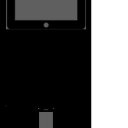
विस्तृत मूल्य निर्धारण
iPad दूसरी पीढ़ी की मरम्मत
1.267.342.0292
पर कॉल
करें
यदि आपके पास एक से
अधिक उपकरण हैं, तो आप
छूट के पात्र हो सकते हैं।