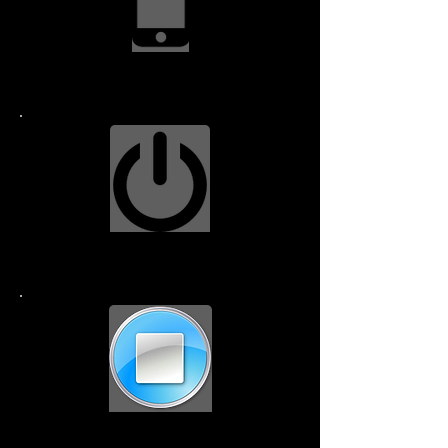
स्क्रीन रिप्लेसमेंट $114.99
पावर बटन $79.99
होम बटन $49.99