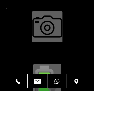
कैमरा मरम्मत $34.99
चार्जिंग पोर्ट $79.99
हाउसिंग $199.99