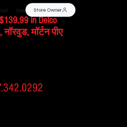
Store Owner
 करें
टेकब्लॉग
 $139.99 in Delco
 नॉरवुड, मॉर्टन पीए
 निर्धारण
om PA में मरम्मत
7.342.0292
 एक से अधिक
छूट के पात्र हो