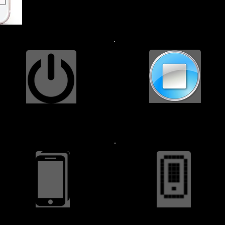
सकते 
पावर बटन $44.99
होम बटन $29.99
पिछला कवर $199.99
बैटरी इंस्टॉल की गई