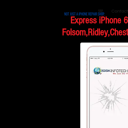
घर
Contact
Express iPhone 6
Folsom,Ridley,Chest