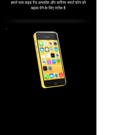
हमारे पास वाइड रेंज अनलॉक और करियर स्मार्ट फोन को
बढ़ावा देने के लिए स्टॉक है
iPhone 5C मरम्मत लागत
स्क्रीन की मरम्मत $99.99
पावर बटन $ 44.99
होम बटन $ 44.99
बैटरी $44.99
बैक कवर 44.99